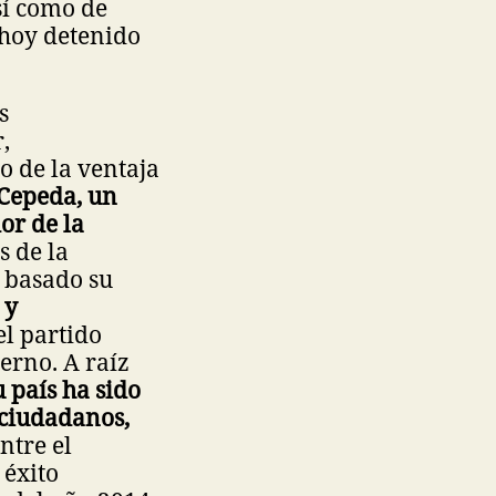
sí como de
 hoy detenido
s
,
o de la ventaja
Cepeda, un
or de la
s de la
a basado su
 y
el partido
erno. A raíz
 país ha sido
 ciudadanos,
ntre el
 éxito