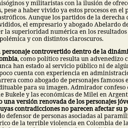
misóginos y militaristas con la ilusión de ofre
, pese a haber vivido ya estos procesos en el
astróficos. Aunque los partidos de la derecha
ididos, el empresario y abogado Abelardo de 
r la superioridad numérica en los resultados
olémica y con distintos claroscuros.
n personaje controvertido dentro de la dinámi
lombia
, como político resulta un advenedizo 
nca han estado al servicio público ni de algú
poco cuenta con experiencia en administraci
arrera como abogado de personajes famosos
edituable para su imagen. Admirador confeso d
e Bukele y las económicas de Milei en Argen
o una versión renovada de los personajes jóv
cuyas contradicciones no parecen afectar su 
o defensor de personas asociadas al paramil
rico de la terrible violencia en Colombia de l