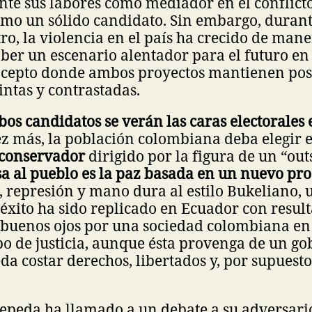
te sus labores como mediador en el conflict
omo un sólido candidato. Sin embargo, durant
ro, la violencia en el país ha crecido de ma
ber un escenario alentador para el futuro en
ncepto donde ambos proyectos mantienen pos
intas y contrastadas.
os candidatos se verán las caras electorales e
z más, la población colombiana deba elegir 
aconservador
dirigido por la figura de un “out
 al pueblo es la paz basada en un nuevo pro
, represión y mano dura al estilo Bukeliano,
éxito ha sido replicado en Ecuador con resulta
n buenos ojos por una sociedad colombiana e
bo de justicia, aunque ésta provenga de un go
da costar derechos, libertados y, por supuesto
Cepeda ha llamado a un debate a su adversario