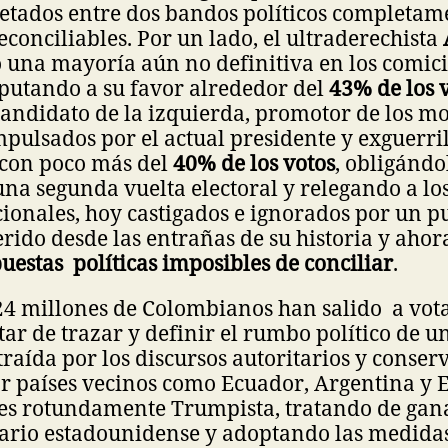
retados entre dos bandos políticos completam
reconciliables. Por un lado, el ultraderechista
 una mayoría aún no definitiva en los comici
utando a su favor alrededor del
43% de los 
 candidato de la izquierda, promotor de los m
mpulsados por el actual presidente y exguerri
e con poco más del
40% de los votos
, obligándo
una segunda vuelta electoral y relegando a los
cionales, hoy castigados e ignorados por un p
ido desde las entrañas de su historia y aho
uestas políticas imposibles de conciliar
.
4 millones de Colombianos han salido a vota
ar de trazar y definir el rumbo político de u
raída por los discursos autoritarios y conser
r países vecinos como Ecuador, Argentina y E
n es rotundamente Trumpista, tratando de gan
ario estadounidense y adoptando las medidas