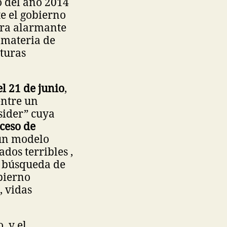
o del año 2014
e el gobierno
nera alarmante
 materia de
turas
l 21 de junio
,
entre un
sider” cuya
ceso de
 un modelo
dos terribles ,
n búsqueda de
bierno
, vidas
, y el