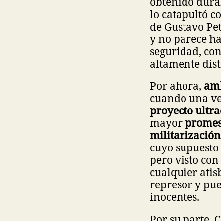
obtenido duran
lo catapultó c
de Gustavo Pet
y no parece ha
seguridad, co
altamente dist
Por ahora,
amb
cuando una ve
proyecto ultr
mayor
promesa
militarización
cuyo supuesto 
pero visto co
cualquier atis
represor y pue
inocentes.
Por su parte, 