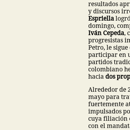
resultados ap
y discursos ir
Espriella
logró
domingo, comp
Iván Cepeda
,
progresistas i
Petro, le sigu
participar en 
partidos tradi
colombiano her
hacia
dos prop
Alrededor de 2
mayo para trat
fuertemente at
impulsados po
cuya filiació
con el mandat