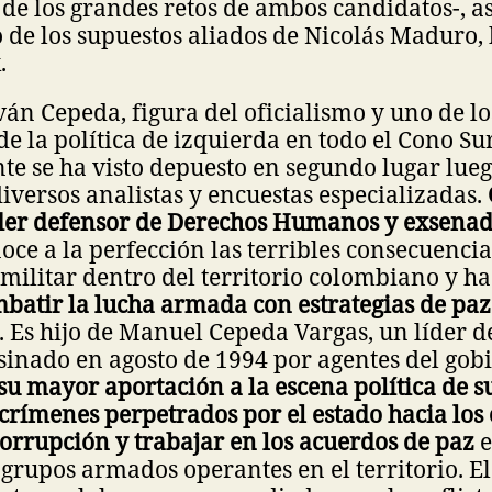
de los grandes retos de ambos candidatos-, a
 de los supuestos aliados de Nicolás Maduro,
.
Iván Cepeda, figura del oficialismo y uno de lo
de la política de izquierda en todo el Cono Sur
e se ha visto depuesto en segundo lugar lueg
iversos analistas y encuestas especializadas.
íder defensor de Derechos Humanos y exsenad
noce a la perfección las terribles consecuencia
militar dentro del territorio colombiano y h
batir la lucha armada con estrategias de paz
. Es hijo de Manuel Cepeda Vargas, un líder d
inado en agosto de 1994 por agentes del gobi
su mayor aportación a la escena política de su
crímenes perpetrados por el estado hacia los
orrupción y trabajar en los acuerdos de paz
e
 grupos armados operantes en el territorio. El