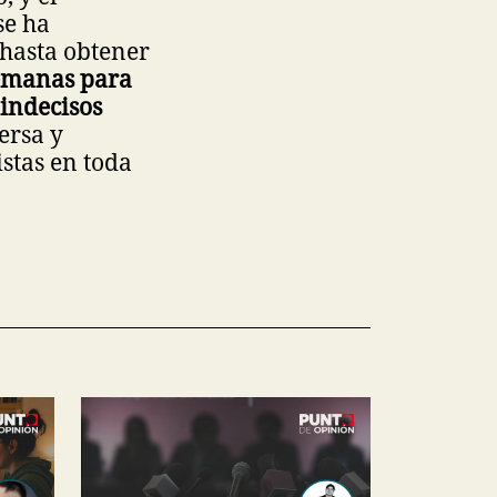
se ha
 hasta obtener
semanas para
 indecisos
ersa y
istas en toda