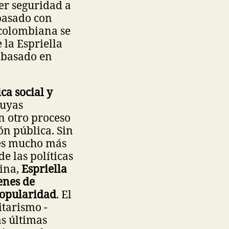
cer seguridad a
 pasado con
 colombiana se
la Espriella
 basado en
ca social y
cuyas
n otro proceso
ón pública. Sin
 es mucho más
e las políticas
tina,
Espriella
enes de
popularidad
. El
itarismo -
as últimas