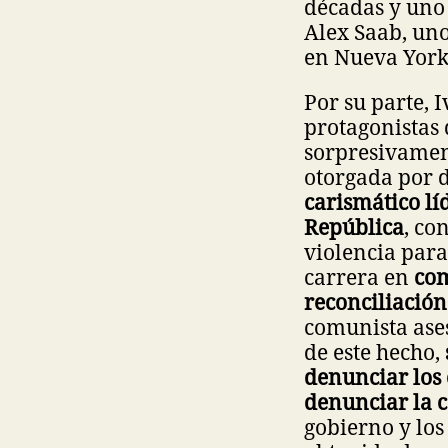
décadas y uno 
Alex Saab, uno
en Nueva York
Por su parte, 
protagonistas 
sorpresivament
otorgada por d
carismático l
República
, co
violencia para
carrera en
com
reconciliación
comunista ases
de este hecho,
denunciar los 
denunciar la c
gobierno y los