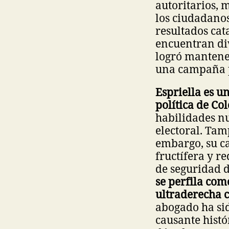
autoritarios, 
los ciudadanos
resultados cat
encuentran div
logró mantene
una campaña p
Espriella es u
política de Co
habilidades nu
electoral. Tam
embargo, su c
fructífera y r
de seguridad d
se perfila com
ultraderecha 
abogado ha sid
causante histó