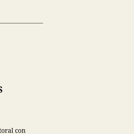
S
toral con