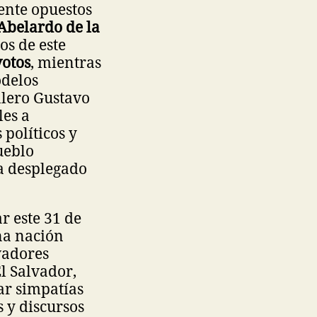
ente opuestos
Abelardo de la
os de este
votos
, mientras
odelos
llero Gustavo
les a
 políticos y
ueblo
ra desplegado
r este 31 de
na nación
vadores
l Salvador,
ar simpatías
 y discursos