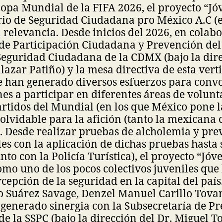
Copa Mundial de la FIFA 2026, el proyecto “Jó
io de Seguridad Ciudadana pro México A.C (e
 relevancia. Desde inicios del 2026, en colabo
de Participación Ciudadana y Prevención del 
Seguridad Ciudadana de la CDMX (bajo la dire
lazar Patiño) y la mesa directiva de esta vert
se han generado diversos esfuerzos para conv
es a participar en diferentes áreas de volun
artidos del Mundial (en los que México pone l
olvidable para la afición (tanto la mexicana
. Desde realizar pruebas de alcholemia y pre
les con la aplicación de dichas pruebas hasta 
nto con la Policía Turística), el proyecto “Jó
omo uno de los pocos colectivos juveniles que
cepción de la seguridad en la capital del país
o Suárez Savage, Denzel Manuel Carillo Tovar
generado sinergia con la Subsecretaría de P
 de la SSPC (bajo la dirección del Dr. Miguel T