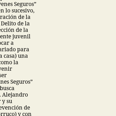
venes Seguros”
n lo sucesivo,
ración de la
Delito de la
cción de la
iente juvenil
ocar a
tariado para
a casa) una
 como la
venir
ser
venes Seguros”
 busca
. Alejandro
 y su
revención de
orruco) y con