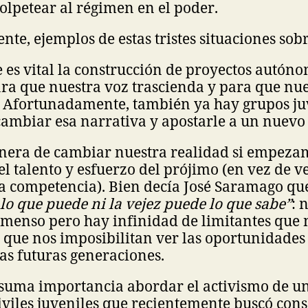
golpetear al régimen en el poder.
e, ejemplos de estas tristes situaciones sob
e es vital la construcción de proyectos autón
ara que nuestra voz trascienda y para que nu
. Afortunadamente, también ya hay grupos ju
ambiar esa narrativa y apostarle a un nuevo
era de cambiar nuestra realidad si empeza
l talento y esfuerzo del prójimo (en vez de 
 competencia). Bien decía José Saramago q
lo que puede ni la vejez puede lo que sabe”
: 
nmenso pero hay infinidad de limitantes que 
y que nos imposibilitan ver las oportunidade
as futuras generaciones.
e suma importancia abordar el activismo de un
iviles juveniles que recientemente buscó con