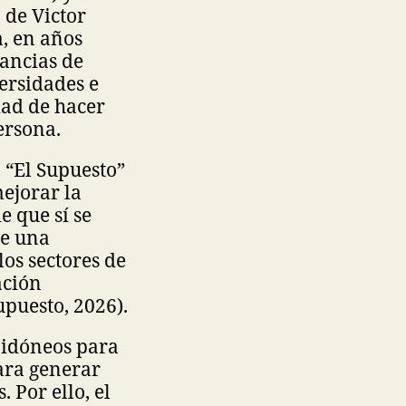
 de Victor
a, en años
tancias de
ersidades e
dad de hacer
persona.
 “El Supuesto”
ejorar la
e que sí se
le una
os sectores de
ación
upuesto, 2026).
 idóneos para
ara generar
 Por ello, el