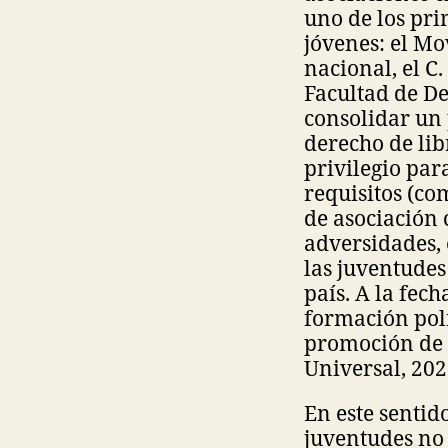
uno de los pr
jóvenes: el Mo
nacional, el C
Facultad de De
consolidar un 
derecho de lib
privilegio par
requisitos (co
de asociación c
adversidades, 
las juventudes
país. A la fec
formación polí
promoción de lo
Universal, 202
En este sentid
juventudes no 