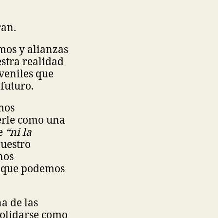
ran.
omos y alianzas
estra realidad
veniles que
 futuro.
mos
verle como una
ue
“ni la
nuestro
nos
s que podemos
a de las
solidarse como