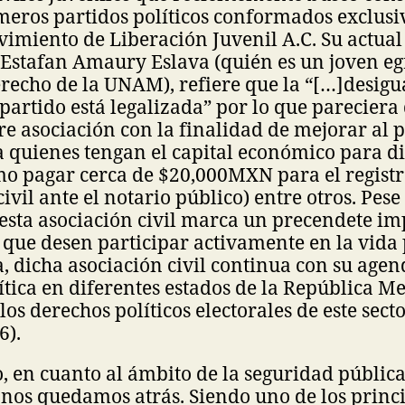
imeros partidos políticos conformados exclus
vimiento de Liberación Juvenil A.C. Su actual
. Estafan Amaury Eslava (quién es un joven eg
recho de la UNAM), refiere que la “[…]desig
partido está legalizada” por lo que pareciera 
re asociación con la finalidad de mejorar al p
a quienes tengan el capital económico para d
mo pagar cerca de $20,000MXN para el registr
ivil ante el notario público) entre otros. Pese 
esta asociación civil marca un precendete i
 que desen participar activamente en la vida p
ha, dicha asociación civil continua con su age
tica en diferentes estados de la República M
s derechos políticos electorales de este sector
6).
o, en cuanto al ámbito de la seguridad pública
nos quedamos atrás. Siendo uno de los princ