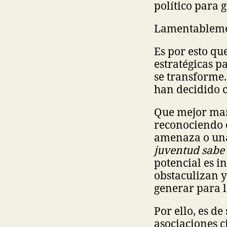
político para 
Lamentablement
Es por esto qu
estratégicas p
se transforme
han decidido c
Que mejor man
reconociendo e
amenaza o una
juventud sabe 
potencial es i
obstaculizan 
generar para l
Por ello, es d
asociaciones c