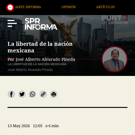
INFORMA
OPINIÓN
ARTÍCULOS
ARTE / ENTRET
La libertad de la nación
mexicana
Por José Alberto Alvarado Pineda
13 May 2026
12:05
6 min