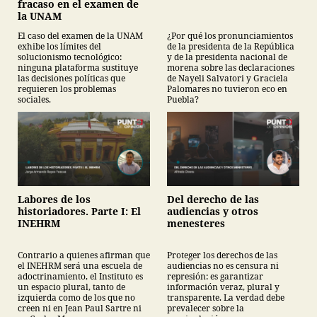
fracaso en el examen de
la UNAM
El caso del examen de la UNAM
¿Por qué los pronunciamientos
exhibe los límites del
de la presidenta de la República
solucionismo tecnológico:
y de la presidenta nacional de
ninguna plataforma sustituye
morena sobre las declaraciones
las decisiones políticas que
de Nayeli Salvatori y Graciela
requieren los problemas
Palomares no tuvieron eco en
sociales.
Puebla?
Labores de los
Del derecho de las
historiadores. Parte I: El
audiencias y otros
INEHRM
menesteres
Contrario a quienes afirman que
Proteger los derechos de las
el INEHRM será una escuela de
audiencias no es censura ni
adoctrinamiento, el Instituto es
represión: es garantizar
un espacio plural, tanto de
información veraz, plural y
izquierda como de los que no
transparente. La verdad debe
creen ni en Jean Paul Sartre ni
prevalecer sobre la