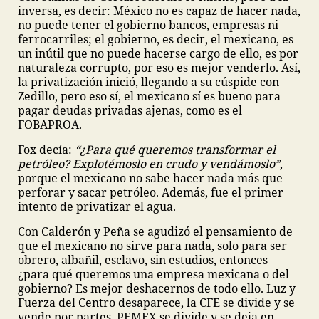
inversa, es decir: México no es capaz de hacer nada,
no puede tener el gobierno bancos, empresas ni
ferrocarriles; el gobierno, es decir, el mexicano, es
un inútil que no puede hacerse cargo de ello, es por
naturaleza corrupto, por eso es mejor venderlo. Así,
la privatización inició, llegando a su cúspide con
Zedillo, pero eso sí, el mexicano sí es bueno para
pagar deudas privadas ajenas, como es el
FOBAPROA.
Fox decía:
“¿Para qué queremos transformar el
petróleo? Explotémoslo en crudo y vendámoslo”
,
porque el mexicano no sabe hacer nada más que
perforar y sacar petróleo. Además, fue el primer
intento de privatizar el agua.
Con Calderón y Peña se agudizó el pensamiento de
que el mexicano no sirve para nada, solo para ser
obrero, albañil, esclavo, sin estudios, entonces
¿para qué queremos una empresa mexicana o del
gobierno? Es mejor deshacernos de todo ello. Luz y
Fuerza del Centro desaparece, la CFE se divide y se
vende por partes, PEMEX se divide y se deja en