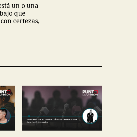
está un o una
abajo que
 con certezas,