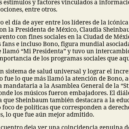
s estímulos y factores vinculados a informaci
ciones, entre otros.
o el día de ayer entre los líderes de la icónic
on la Presidenta de México, Claudia Sheinba
ento con fines sociales en la Ciudad de Méxic
 fans e incluso Bono, figura mundial asociad
le llamó “Mi Presidenta” y tuvo un intercambi
importancia de los programas sociales que aqu
un sistema de salud universal y lograr el incr
 fue lo que más llamó la atención de Bono, 
la mandataria a la Asamblea General de la “St
onde los músicos fueron embajadores. El diá
a que Sheinbaum también destacara a la educ
 foco de políticas que corresponden a derec
os, lo que fue aún mejor admitido.
ncuentro deja ver una coincidencia genuina d