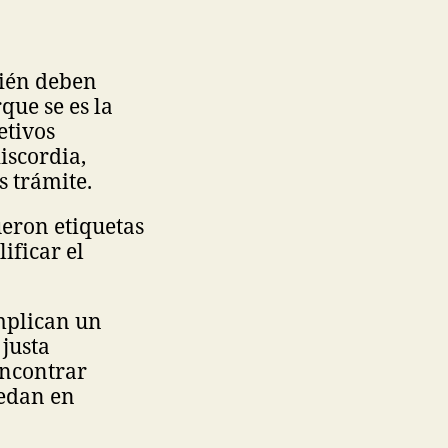
bién deben
que se es la
etivos
iscordia,
s trámite.
fueron etiquetas
ificar el
mplican un
justa
encontrar
edan en