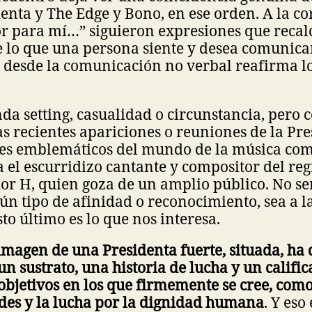
denta y The Edge y Bono, en ese orden. A la c
or para mí…” siguieron expresiones que recal
 lo que una persona siente y desea comunicar;
n desde la comunicación no verbal reafirma l
a setting, casualidad o circunstancia, pero 
s recientes apariciones o reuniones de la Pr
jes emblemáticos del mundo de la música co
a el escurridizo cantante y compositor del re
r H, quien goza de un amplio público. No ser
ún tipo de afinidad o reconocimiento, sea a l
sto último es lo que nos interesa.
 imagen de una Presidenta fuerte, situada, ha 
n sustrato, una historia de lucha y un calif
objetivos en los que firmemente se cree, com
des y la lucha por la dignidad humana
. Y eso