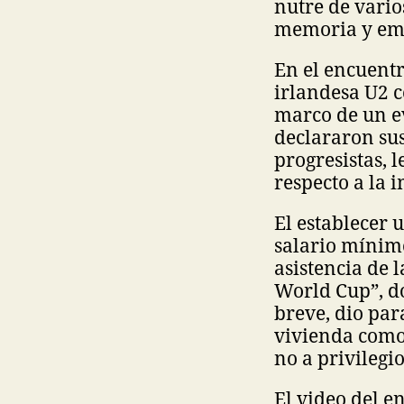
nutre de vario
memoria y emo
En el encuentr
irlandesa U2 c
marco de un ev
declararon sus
progresistas, 
respecto a la 
El establecer 
salario mínimo
asistencia de 
World Cup”, d
breve, dio par
vivienda como
no a privilegi
El video del e