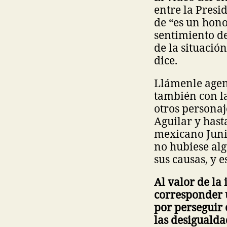
entre la Presi
de “es un hon
sentimiento de
de la situació
dice.
Llámenle agend
también con la
otros persona
Aguilar y hast
mexicano Junio
no hubiese alg
sus causas, y e
Al valor de la
corresponder u
por perseguir 
las desigualda