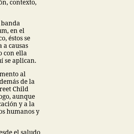
ón, contexto,
a banda
um, en el
o, éstos se
a a causas
o con ella
í se aplican.
emento al
además de la
reet Child
logo, aunque
ación y a la
hos humanos y
esde el saludo