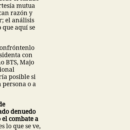
ortesía mutua
can razón y
 el análisis
o que aquí se
confróntenlo
esidenta con
mo BTS, Majo
gional
ía posible si
a persona o a
de
icado denuedo
o el combate a
 es lo que se ve,