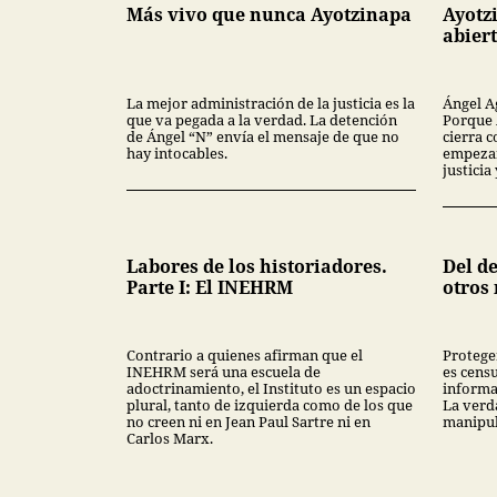
Más vivo que nunca Ayotzinapa
Ayotz
abier
La mejor administración de la justicia es la
Ángel A
que va pegada a la verdad. La detención
Porque 
de Ángel “N” envía el mensaje de que no
cierra c
hay intocables.
empezar
justici
Labores de los historiadores.
Del de
Parte I: El INEHRM
otros
Contrario a quienes afirman que el
Protege
INEHRM será una escuela de
es censu
adoctrinamiento, el Instituto es un espacio
informa
plural, tanto de izquierda como de los que
La verd
no creen ni en Jean Paul Sartre ni en
manipul
Carlos Marx.