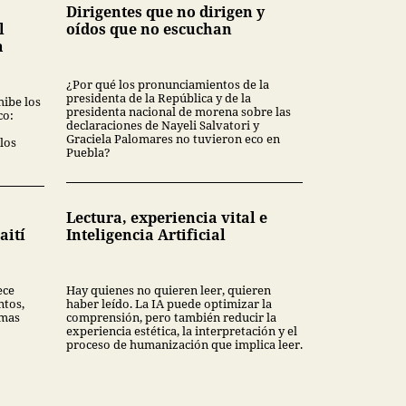
Dirigentes que no dirigen y
l
oídos que no escuchan
a
¿Por qué los pronunciamientos de la
presidenta de la República y de la
hibe los
presidenta nacional de morena sobre las
co:
declaraciones de Nayeli Salvatori y
Graciela Palomares no tuvieron eco en
los
Puebla?
Lectura, experiencia vital e
aití
Inteligencia Artificial
ece
Hay quienes no quieren leer, quieren
ntos,
haber leído. La IA puede optimizar la
rmas
comprensión, pero también reducir la
experiencia estética, la interpretación y el
proceso de humanización que implica leer.