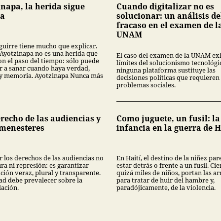
inapa, la herida sigue
Cuando digitalizar no es
ta
solucionar: un análisis de
fracaso en el examen de l
UNAM
guirre tiene mucho que explicar.
Ayotzinapa no es una herida que
El caso del examen de la UNAM ex
on el paso del tiempo: sólo puede
límites del solucionismo tecnológi
 a sanar cuando haya verdad,
ninguna plataforma sustituye las
a y memoria. Ayotzinapa Nunca más
decisiones políticas que requieren 
problemas sociales.
recho de las audiencias y
Como juguete, un fusil: la
 menesteres
infancia en la guerra de H
r los derechos de las audiencias no
En Haití, el destino de la niñez par
ra ni represión: es garantizar
estar detrás o frente a un fusil. Cie
ción veraz, plural y transparente.
quizá miles de niños, portan las a
ad debe prevalecer sobre la
para tratar de huir del hambre y,
ación.
paradójicamente, de la violencia.