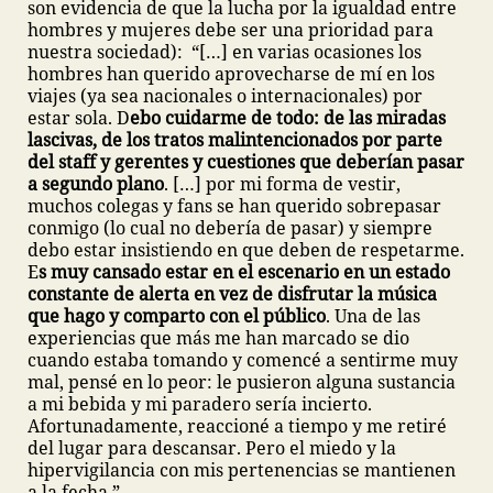
son evidencia de que la lucha por la igualdad entre
hombres y mujeres debe ser una prioridad para
nuestra sociedad): “[…] en varias ocasiones los
hombres han querido aprovecharse de mí en los
viajes (ya sea nacionales o internacionales) por
estar sola. D
ebo cuidarme de todo: de las miradas
lascivas, de los tratos malintencionados por parte
del staff y gerentes y cuestiones que deberían pasar
a segundo plano
. […] por mi forma de vestir,
muchos colegas y fans se han querido sobrepasar
conmigo (lo cual no debería de pasar) y siempre
debo estar insistiendo en que deben de respetarme.
E
s muy cansado estar en el escenario en un estado
constante de alerta en vez de disfrutar la música
que hago y comparto con el público
. Una de las
experiencias que más me han marcado se dio
cuando estaba tomando y comencé a sentirme muy
mal, pensé en lo peor: le pusieron alguna sustancia
a mi bebida y mi paradero sería incierto.
Afortunadamente, reaccioné a tiempo y me retiré
del lugar para descansar. Pero el miedo y la
hipervigilancia con mis pertenencias se mantienen
a la fecha.”