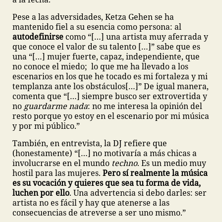
Pese a las adversidades, Ketza Gehen se ha
mantenido fiel a su esencia como persona: al
autodefinirse
como “[…] una artista muy aferrada y
que conoce el valor de su talento […]” sabe que es
una “[…] mujer fuerte, capaz, independiente, que
no conoce el miedo; lo que me ha llevado a los
escenarios en los que he tocado es mi fortaleza y mi
templanza ante los obstáculos[…]” De igual manera,
comenta que “[…] siempre busco ser extrovertida y
no
guardarme nada
: no me interesa la opinión del
resto porque yo estoy en el escenario por mi música
y por mi público.”
También, en entrevista, la DJ refiere que
(honestamente) “[…] no motivaría a más chicas a
involucrarse en el mundo
techno
. Es un medio muy
hostil para las mujeres.
Pero sí realmente la música
es su vocación y quieres que sea tu forma de vida,
luchen por ello
. Una advertencia si debo darles: ser
artista no es fácil y hay que atenerse a las
consecuencias de atreverse a ser uno mismo.”