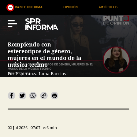
NFORMA
OPINIÓN
ARTÍCULOS
ARTE / ENTRETE
Rompiendo con
estereotipos de género,
mujeres en el mundo de la
música techno
Por Esperanza Luna Barrios
02 Jul 2026
07:07
6 min